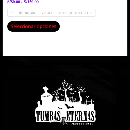
S/
80.00
-
S/
150.00
Cd - Dio Dio Dio
Vinilo 12" Color Rojo - Dio Dio Dio
Seleccionar opciones