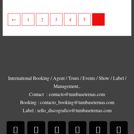
←
1
2
3
4
5
6
International Booking / Agent / Tours / Events / Show / Label /
Management..
Contact : contacto@tumbaseternas.com
Booking : contacto_booking@tumbaseternas.com
Label : sello_discografico@tumbaseternas.com
F
I
T
B
X
S
Y