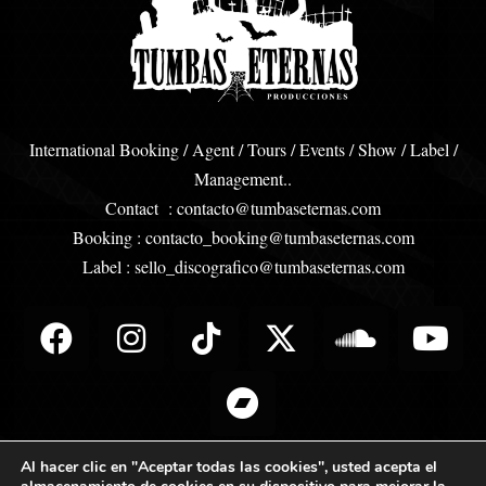
International Booking / Agent / Tours / Events / Show / Label /
Management..
Contact : contacto@tumbaseternas.com
Booking : contacto_booking@tumbaseternas.com
Label : sello_discografico@tumbaseternas.com
F
I
T
B
X
S
Y
a
n
i
a
-
o
o
c
s
k
n
t
u
u
e
t
t
d
w
n
t
b
a
o
c
i
d
u
Al hacer clic en "Aceptar todas las cookies", usted acepta el
o
g
k
a
t
c
b
Copyright © 2011 – 2026 TumbasEternas | Powered By