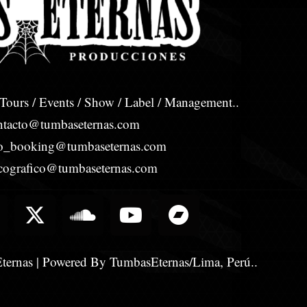
 Tours / Events / Show / Label / Management..
ntacto@tumbaseternas.com
to_booking@tumbaseternas.com
iscografico@tumbaseternas.com
X
S
Y
B
-
o
o
a
t
u
u
n
w
n
t
d
ernas | Powered By TumbasEternas/Lima, Perú..
i
d
u
c