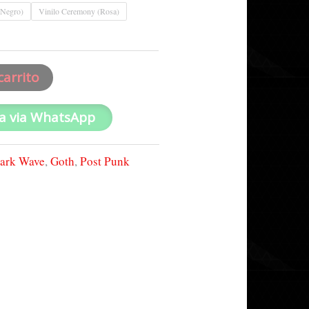
S/0.00
(Negro)
Vinilo Ceremony (Rosa)
hasta
S/120.00
carrito
a via WhatsApp
ark Wave
,
Goth
,
Post Punk