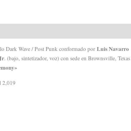
dicional
Valoraciones (0)
Luis Navarro
ilo Dark Wave / Post Punk conformado por
(
Jr
. (bajo, sintetizador, voz) con sede en Brownsville, Tex
emony»
l 2,019