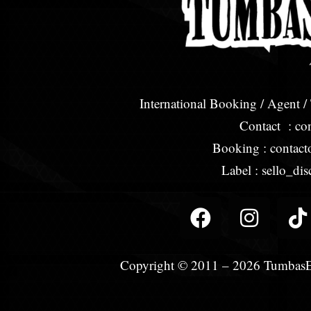
International Booking / Agent /
Contact : co
Booking : contac
Label : sello_d
F
I
T
a
n
i
c
s
k
e
t
t
Copyright © 2011 – 2026 TumbasEt
b
a
o