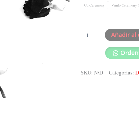
Cd Ceremony
Vinilo Ceremony 
Añadir al 
Orden
SKU:
N/D
Categorías:
D