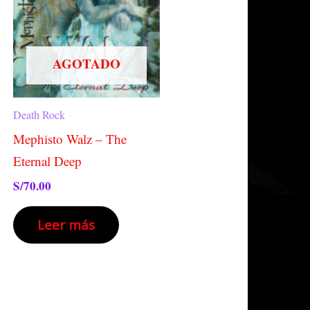
tiene
múltiples
variantes.
AGOTADO
Las
opciones
se
Death Rock
pueden
Mephisto Walz – The
elegir
Eternal Deep
en
S/
70.00
la
Leer más
página
de
producto