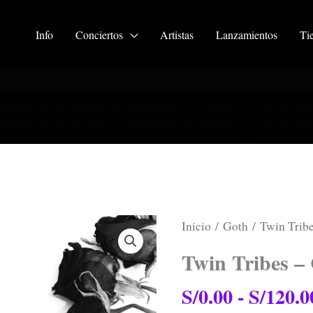
Info
Conciertos
Artistas
Lanzamientos
Ti
Twin
Inicio
/
Goth
/ Twin Trib
Tribes
-
Twin Tribes –
Ceremony
cantidad
S/
0.00
-
S/
120.0