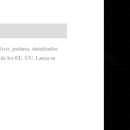
voz, guitarra, sintetizador,
as de los EE. UU. Lanza su