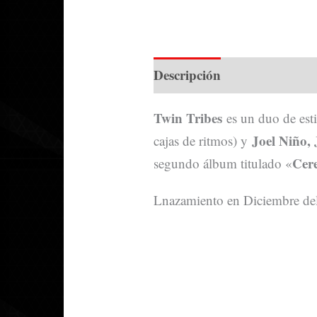
Descripción
Información a
Twin Tribes
es un duo de est
Joel Niño, 
cajas de ritmos) y
Cer
segundo álbum titulado «
Lnazamiento en Diciembre de