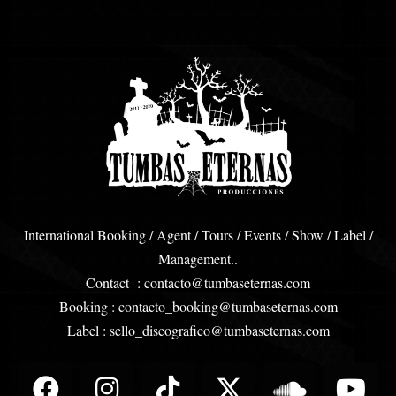
International Booking / Agent / Tours / Events / Show / Label /
Management..
Contact : contacto@tumbaseternas.com
Booking : contacto_booking@tumbaseternas.com
Label : sello_discografico@tumbaseternas.com
F
I
T
B
X
S
Y