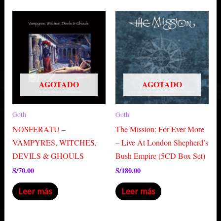
AGOTADO
AGOTADO
Goth
Goth
NOSFERATU –
The Mission: For Ever More
VAMPYRES, WITCHES,
– Live At London Shepherd’s
DEVILS & GHOULS
Bush Empire (5CD Box Set)
S/
70.00
S/
180.00
Leer más
Leer más